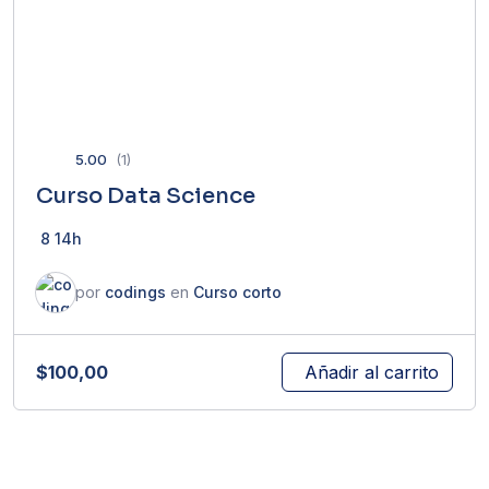
5.00
(1)
Curso Data Science
8
14h
por
codings
en
Curso corto
$
100,00
Añadir al carrito